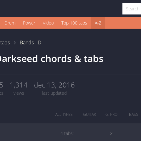
Drum
Power
Video
Top 100 tabs
A-Z
1
tabs
Bands - D
arkseed chords & tabs
5
1,314
dec 13, 2016
bs
views
last updated
ALL TYPES
GUITAR
G. PRO
BASS
4 tabs:
—
2
—