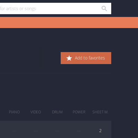
Add to favorites
PIANO
VIDEO
DRUM
POWER
SHEET M.
—
—
—
—
2