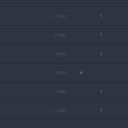
2 tabs:
—
1
—
2 tabs:
—
1
—
3 tabs:
—
1
—
4 tabs:
4
—
—
3 tabs:
—
1
—
2 tabs:
—
1
—