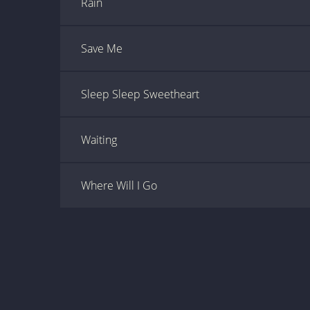
Rain
Save Me
Sleep Sleep Sweetheart
Waiting
Where Will I Go