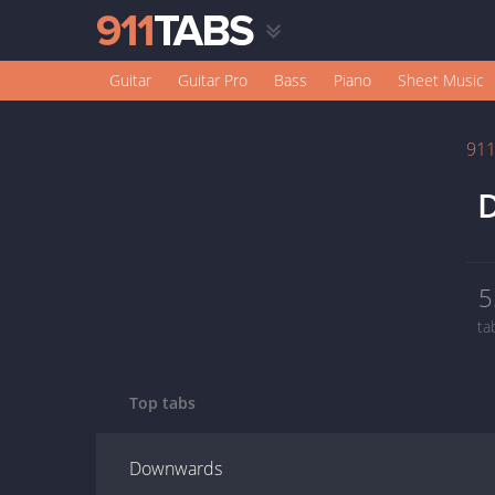
Guitar
Guitar Pro
Bass
Piano
Sheet Music
91
D
5
ta
Top tabs
Downwards