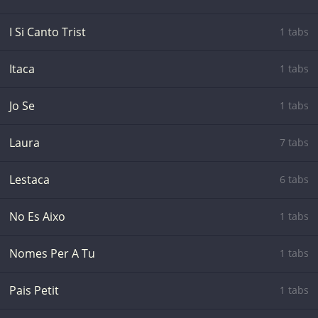
I Si Canto Trist
1 tabs
Itaca
1 tabs
Jo Se
1 tabs
Laura
7 tabs
Lestaca
6 tabs
No Es Aixo
1 tabs
Nomes Per A Tu
1 tabs
Pais Petit
1 tabs