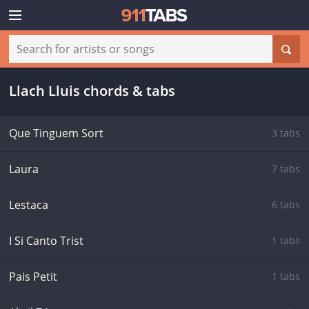
Llach Lluis chords & tabs
Que Tinguem Sort
3 tabs
Laura
7 tabs
Lestaca
6 tabs
I Si Canto Trist
1 tabs
Pais Petit
1 tabs