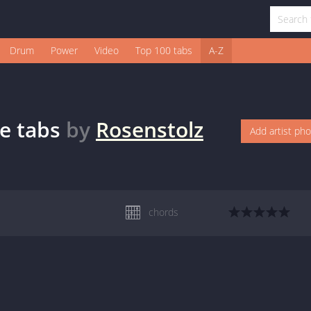
Drum
Power
Video
Top 100 tabs
A-Z
e
tabs
by
Rosenstolz
Add artist ph
chords