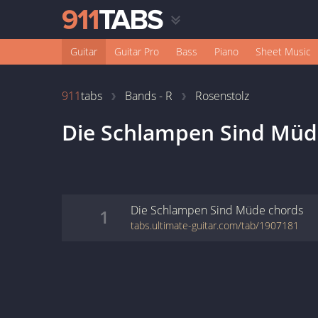
Guitar
Guitar Pro
Bass
Piano
Sheet Music
911
tabs
Bands - R
Rosenstolz
Die Schlampen Sind Müd
Die Schlampen Sind Müde
chords
1
tabs.ultimate-guitar.com/tab/1907181