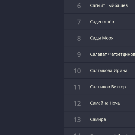
6
Сагыйт Гыйбашев
7
Садегтярёв
8
Сады Моря
9
Салават Фатхетдино
10
Салтыкова Ирина
11
Салтыков Виктор
12
Самайна Ночь
13
Самира