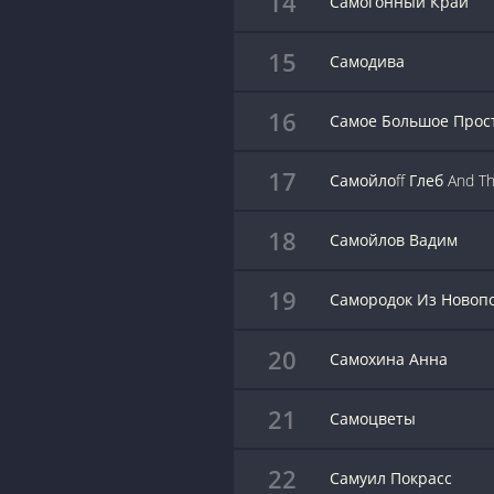
14
Самогонный Край
15
Самодива
16
Самое Большое Прос
17
Самойлоff Глеб And Th
18
Самойлов Вадим
19
Самородок Из Новоп
20
Самохина Анна
21
Самоцветы
22
Самуил Покрасс