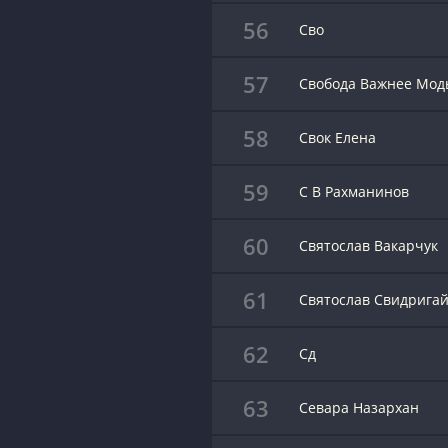
56
Сво
57
Свобода Важнее Мод
58
Свок Елена
59
С В Рахманинов
60
Святослав Вакарчук
61
Святослав Свидрига
62
Сд
63
Севара Назархан