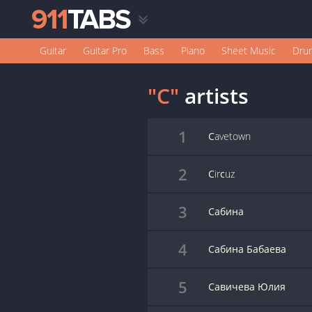
Guitar
Guitar Pro
Bass
Piano
Sheet Music
Dru
"С"
artists
1
Сavetown
2
Сirсuz
3
Сабина
4
Сабина Бабаева
5
Савичева Юлия