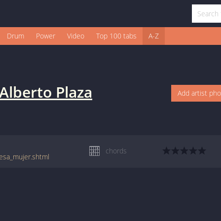
Drum
Power
Video
Top 100 tabs
A-Z
Alberto Plaza
Add artist ph
chords
_esa_mujer.shtml