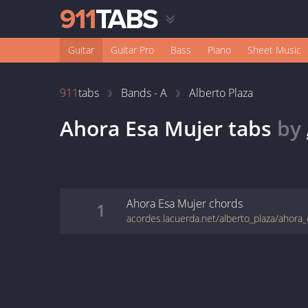
Guitar
Guitar Pro
Bass
Piano
Sheet Music
911
tabs
Bands - A
Alberto Plaza
Ahora Esa Mujer
tabs
by
Ahora Esa Mujer
chords
1
acordes.lacuerda.net/alberto_plaza/ahora