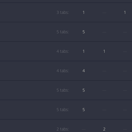
3 tabs:
1
—
1
5 tabs:
5
—
—
4 tabs:
1
1
—
4 tabs:
4
—
—
5 tabs:
5
—
—
5 tabs:
5
—
—
2 tabs:
—
2
—