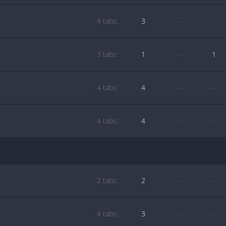
4 tabs:
3
—
—
3 tabs:
1
—
1
4 tabs:
4
—
—
4 tabs:
4
—
—
2 tabs:
2
—
—
4 tabs:
3
—
—