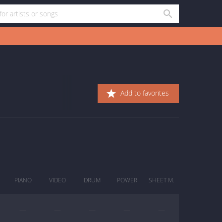
Add to favorites
PIANO
VIDEO
DRUM
POWER
SHEET M.
—
—
—
—
—