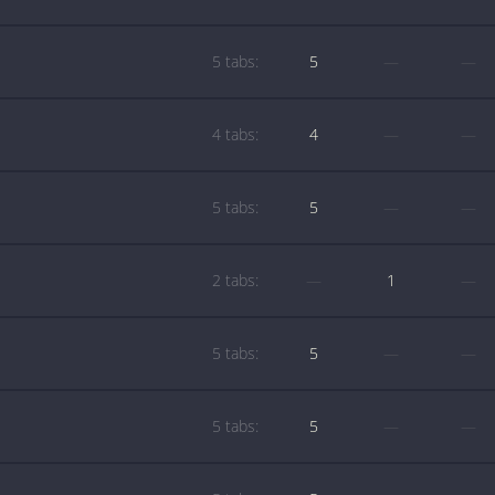
5 tabs:
5
—
—
4 tabs:
4
—
—
5 tabs:
5
—
—
2 tabs:
—
1
—
5 tabs:
5
—
—
5 tabs:
5
—
—