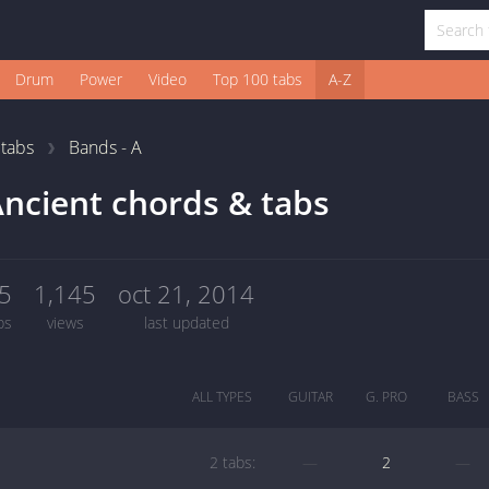
Drum
Power
Video
Top 100 tabs
A-Z
1
tabs
Bands - A
ncient chords & tabs
5
1,145
oct 21, 2014
bs
views
last updated
ALL TYPES
GUITAR
G. PRO
BASS
2 tabs:
—
2
—