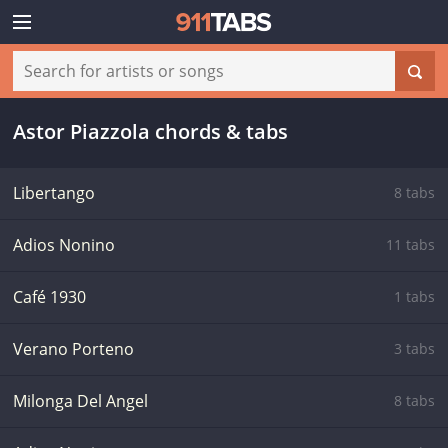
Astor Piazzola chords & tabs
Libertango
8 tabs
Adios Nonino
11 tabs
Café 1930
1 tabs
Verano Porteno
3 tabs
Milonga Del Angel
8 tabs