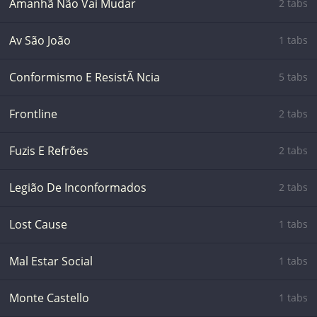
Amanhã Não Vai Mudar
2 tabs
Av São João
1 tabs
Conformismo E ResistÃ Ncia
5 tabs
Frontline
2 tabs
Fuzis E Refrões
2 tabs
Legião De Inconformados
2 tabs
Lost Cause
1 tabs
Mal Estar Social
1 tabs
Monte Castello
1 tabs