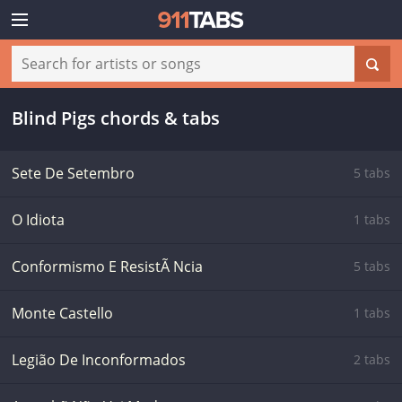
Blind Pigs chords & tabs
Sete De Setembro
5 tabs
O Idiota
1 tabs
Conformismo E ResistÃ Ncia
5 tabs
Monte Castello
1 tabs
Legião De Inconformados
2 tabs