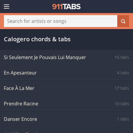
Calogero chords & tabs
Si Seulement Je Pouvais Lui Manquer
16 tabs
En Apesanteur
4 tabs
Face À La Mer
17 tabs
Prendre Racine
10 tabs
Danser Encore
1 tabs