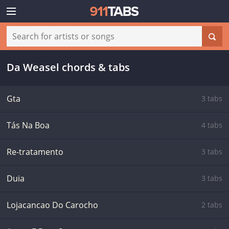
Da Weasel chords & tabs
Gta
3 tabs
Tás Na Boa
4 tabs
Re-tratamento
3 tabs
Duia
3 tabs
Lojacancao Do Carocho
2 tabs