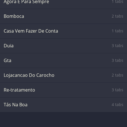
Agora E Para Sempre
1 tabs
Bomboca
2 tabs
Casa Vem Fazer De Conta
1 tabs
Duia
3 tabs
Gta
3 tabs
Lojacancao Do Carocho
2 tabs
Re-tratamento
3 tabs
Tás Na Boa
4 tabs