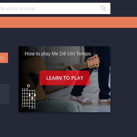
How to play Me Dê Um Tempo
oto