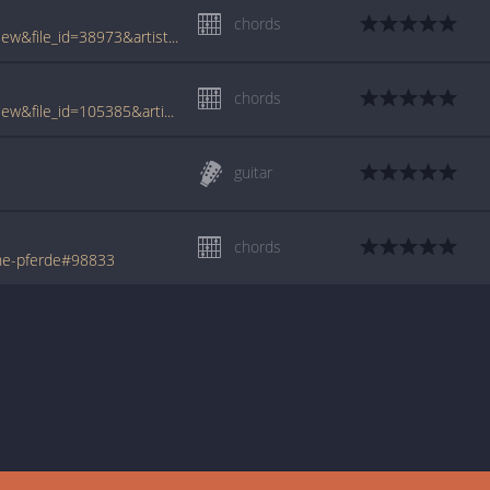
chords
www.tabcrawler.com/archive.php?action=view&file_id=38973&artist=rai fred&song=ohne pferde
chords
www.tabcrawler.com/archive.php?action=view&file_id=105385&artist=rai fred&song=ohne pferde
guitar
chords
hne-pferde#98833