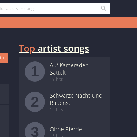
Top
artist songs
oto
Auf Kameraden
1
Sattelt
19 hits
Schwarze Nacht Und
2
Rabensch
14 hits
3
Ohne Pferde
13 hits