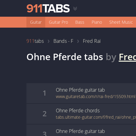
Guitar
Guitar Pro
Bass
Piano
Sheet Music
911
tabs
Bands - F
Fred Rai
Ohne Pferde
tabs
by
Fre
Ohne Pferde
guitar
tab
1
www.guitaretab.com/r/rai-fred/15509.html
Ohne Pferde
chords
2
tabs.ultimate-guitar.com/f/fred_rai/ohne_
Ohne Pferde
guitar
tab
3