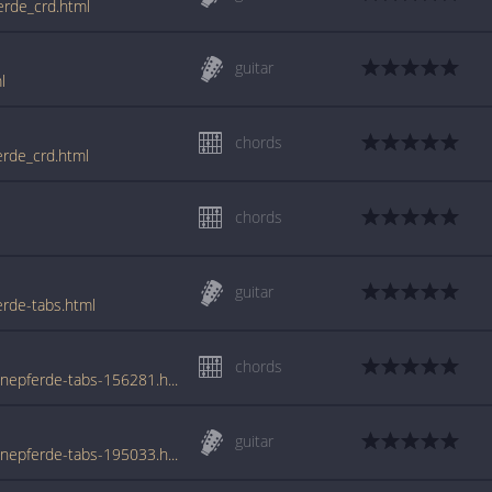
erde_crd.html
guitar
l
chords
erde_crd.html
chords
guitar
rde-tabs.html
chords
www.azchords.com/r/raifred-tabs-5486/ohnepferde-tabs-156281.html
guitar
www.azchords.com/r/raifred-tabs-5486/ohnepferde-tabs-195033.html