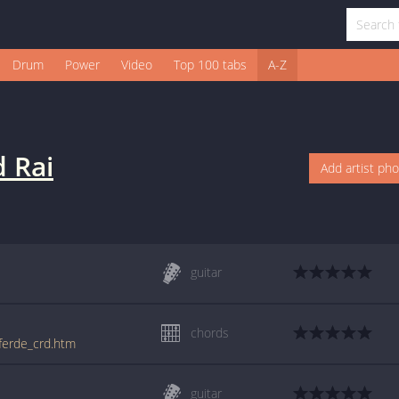
Drum
Power
Video
Top 100 tabs
A-Z
d Rai
Add artist ph
guitar
chords
pferde_crd.htm
guitar