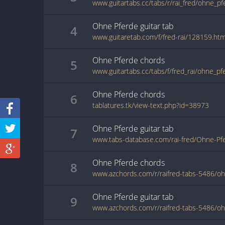
www.guitartabs.cc/tabs/r/rai_fred/ohne_pf
Ohne Pferde
guitar
tab
4
www.guitaretab.com/f/fred-rai/128159.htm
Ohne Pferde
chords
5
www.guitartabs.cc/tabs/f/fred_rai/ohne_pf
Ohne Pferde
chords
6
tablatures.tk/view-text.php?id=38973
Ohne Pferde
guitar
tab
7
www.tabs-database.com/rai-fred/Ohne-Pfe
Ohne Pferde
chords
8
Ohne Pferde
guitar
tab
9