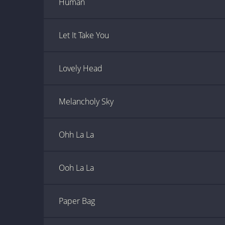
Human
Let It Take You
Lovely Head
Melancholy Sky
Ohh La La
Ooh La La
Paper Bag