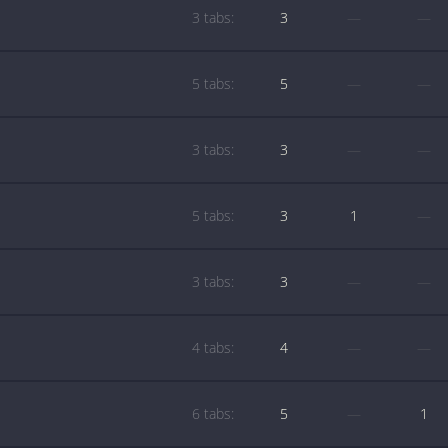
3 tabs:
3
—
—
5 tabs:
5
—
—
3 tabs:
3
—
—
5 tabs:
3
1
—
3 tabs:
3
—
—
4 tabs:
4
—
—
6 tabs:
5
—
1