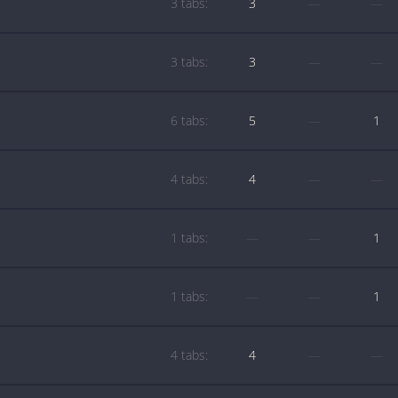
3 tabs:
3
—
—
3 tabs:
3
—
—
6 tabs:
5
—
1
4 tabs:
4
—
—
1 tabs:
—
—
1
1 tabs:
—
—
1
4 tabs:
4
—
—