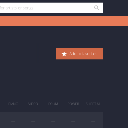
Add to favorites
PIANO
VIDEO
DRUM
POWER
SHEET M.
—
—
—
—
—