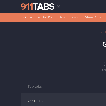
Guitar
Guitar Pro
Bass
Piano
Sheet Music
91
G
9
ta
Top tabs
Ooh La La