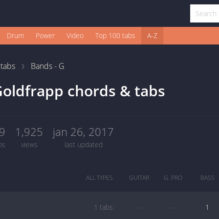
Drum
Power
Video
Top 100 tabs
A-Z
1
tabs
Bands - G
oldfrapp chords & tabs
9
1,925
jan 26, 2017
bs
views
last updated
ALL TYPES
GUITAR
G. PRO
BASS
1 tabs:
—
—
1