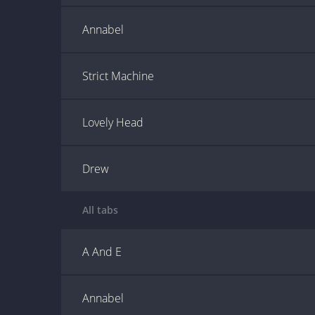
Annabel
Strict Machine
Lovely Head
Drew
All tabs
A And E
Annabel