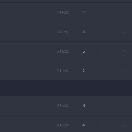
4 tabs:
4
—
—
4 tabs:
4
—
—
6 tabs:
5
—
1
2 tabs:
2
—
—
3 tabs:
3
—
—
4 tabs:
4
—
—