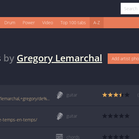
Drum
Power
Video
Top 100 tabs
A-Z
s
by
Gregory Lemarchal
Add artist ph
guitar
www.francetabs.com/tablatures-partitions/lemarchal,+gregory/de%20temps%20en%20temps%202-tab-guitare10130.html
guitar
/de-temps-en-temps/
chords