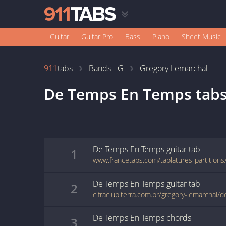
Guitar
Guitar Pro
Bass
Piano
Sheet Music
911
tabs
Bands - G
Gregory Lemarchal
De Temps En Temps
tab
De Temps En Temps
guitar
tab
1
De Temps En Temps
guitar
tab
2
cifraclub.terra.com.br/gregory-lemarchal
De Temps En Temps
chords
3