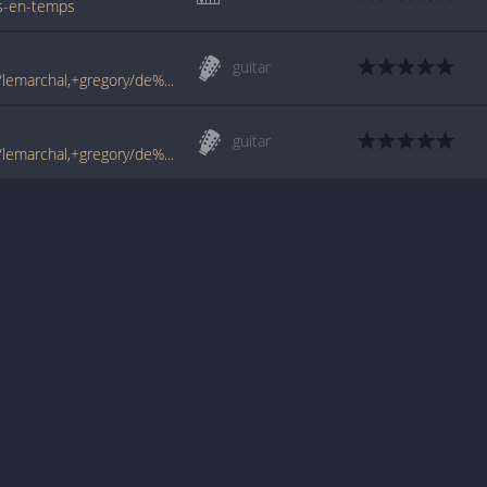
ps-en-temps
guitar
www.francetabs.com/tablatures-partitions/lemarchal,+gregory/de%20temps%20en%20temps-tab-guitare5159.html
guitar
www.francetabs.com/tablatures-partitions/lemarchal,+gregory/de%20temps%20en%20temps%203-tab-guitare10441.html