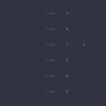
9 tabs:
7
—
—
4 tabs:
4
—
—
3 tabs:
1
2
—
3 tabs:
3
—
—
4 tabs:
4
—
—
5 tabs:
5
—
—