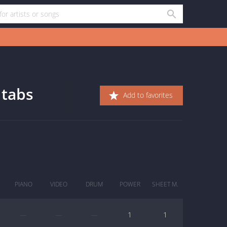
 tabs
Add to favorites
PIANO
VIDEO
DRUM
POWER
SHEET M.
—
—
—
1
1