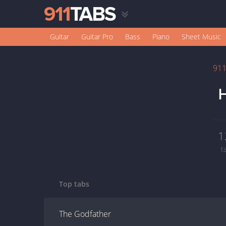
Guitar
Guitar Pro
Bass
Piano
Sheet Music
91
H
1
t
Top tabs
The Godfather