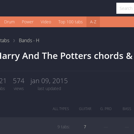
Drum
Power
Video
Top 100 tabs
A-Z
1
tabs
Bands - H
arry And The Potters chords &
21
574
jan 09, 2015
abs
views
last updated
ALL TYPES
GUITAR
G. PRO
BASS
9 tabs:
7
—
—