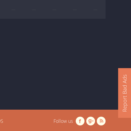
—
—
—
—
—
Report Bad Ads
OS
Follow us