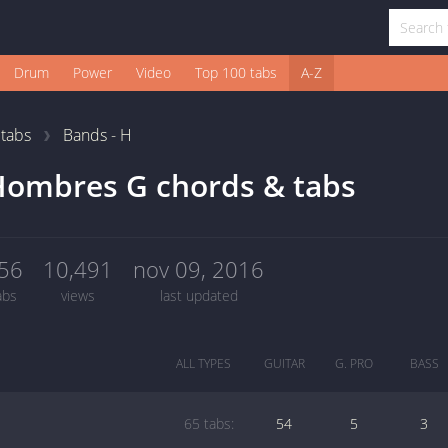
Drum
Power
Video
Top 100 tabs
A-Z
1
tabs
Bands - H
Hombres G chords & tabs
56
10,491
nov 09, 2016
abs
views
last updated
ALL TYPES
GUITAR
G. PRO
BASS
65 tabs:
54
5
3