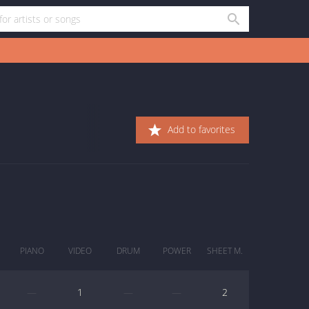
Add to favorites
PIANO
VIDEO
DRUM
POWER
SHEET M.
—
1
—
—
2