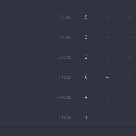
5 tabs:
5
—
—
3 tabs:
3
—
—
2 tabs:
2
—
—
11 tabs:
6
4
—
4 tabs:
4
—
—
1 tabs:
1
—
—