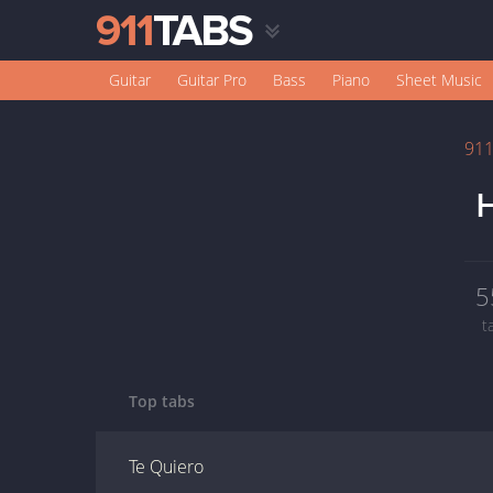
Guitar
Guitar Pro
Bass
Piano
Sheet Music
91
5
t
Top tabs
Te Quiero