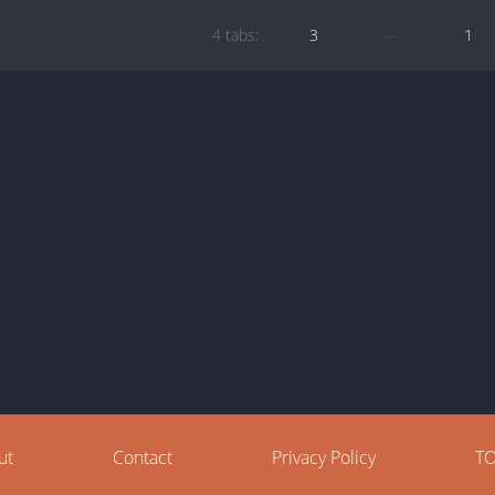
4 tabs:
3
—
1
ut
Contact
Privacy Policy
T