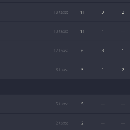
18 tabs:
11
3
2
13 tabs:
11
1
—
12 tabs:
6
3
1
8 tabs:
5
1
2
5 tabs:
5
—
—
2 tabs:
2
—
—