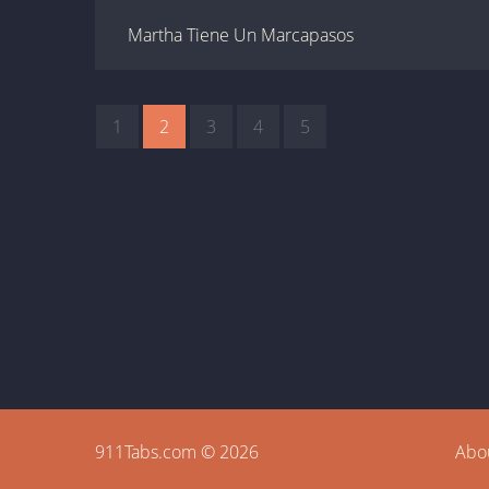
Martha Tiene Un Marcapasos
1
2
3
4
5
911Tabs.com © 2026
Abo