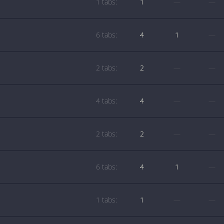
1 tabs:
1
—
—
6 tabs:
4
1
—
2 tabs:
2
—
—
4 tabs:
4
—
—
2 tabs:
2
—
—
6 tabs:
4
1
—
1 tabs:
1
—
—