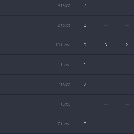
9 tabs:
7
1
—
2 tabs:
2
—
—
15 tabs:
9
3
2
1 tabs:
1
—
—
2 tabs:
2
—
—
1 tabs:
1
—
—
7 tabs:
5
1
—