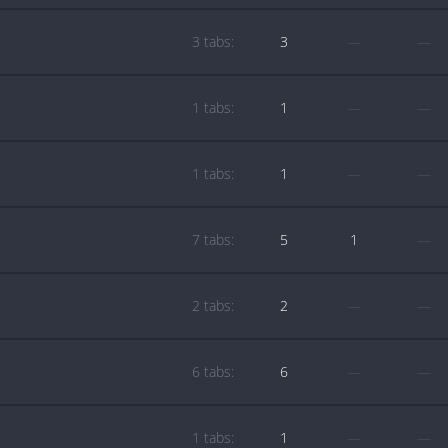
3 tabs:
3
—
—
1 tabs:
1
—
—
1 tabs:
1
—
—
7 tabs:
5
1
—
2 tabs:
2
—
—
6 tabs:
6
—
—
1 tabs:
1
—
—