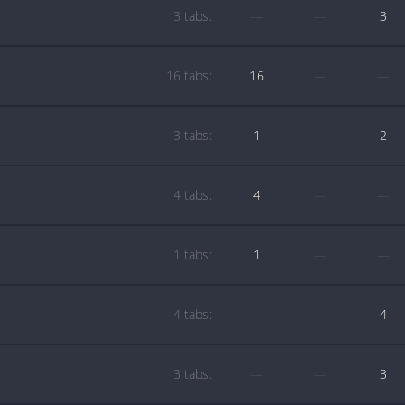
3 tabs:
—
—
3
16 tabs:
16
—
—
3 tabs:
1
—
2
4 tabs:
4
—
—
1 tabs:
1
—
—
4 tabs:
—
—
4
3 tabs:
—
—
3