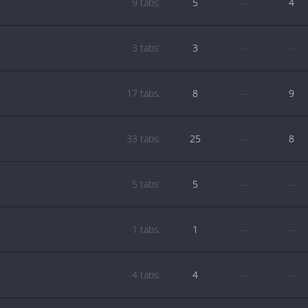
9 tabs:
5
—
4
3 tabs:
3
—
—
17 tabs:
8
—
9
33 tabs:
25
—
8
5 tabs:
5
—
—
1 tabs:
1
—
—
4 tabs:
4
—
—