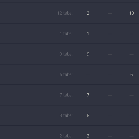
12 tabs:
2
—
10
1 tabs:
1
—
—
9 tabs:
9
—
—
6 tabs:
—
—
6
7 tabs:
7
—
—
8 tabs:
8
—
—
2 tabs:
2
—
—