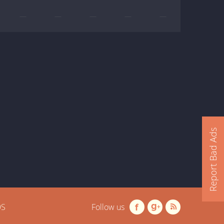
—
—
—
—
—
Report Bad Ads
OS
Follow us