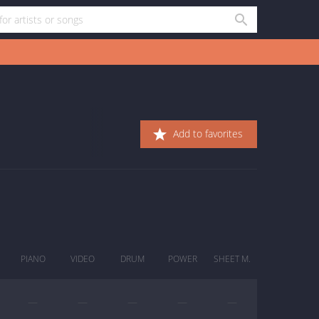
Add to favorites
PIANO
VIDEO
DRUM
POWER
SHEET M.
—
—
—
—
—