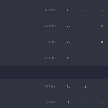
10 tabs:
10
—
—
44 tabs:
27
5
11
27 tabs:
17
—
10
13 tabs:
13
—
—
14 tabs:
10
2
—
1 tabs:
1
—
—