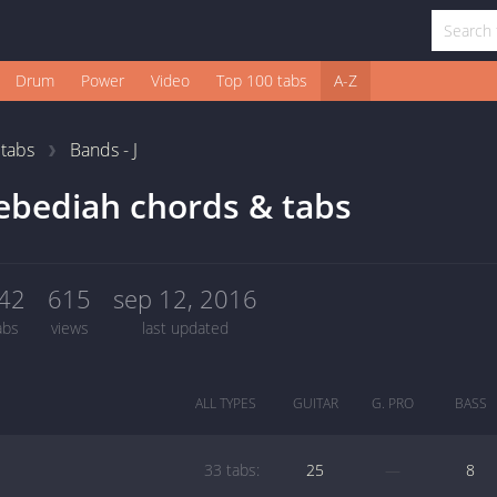
Drum
Power
Video
Top 100 tabs
A-Z
1
tabs
Bands - J
ebediah chords & tabs
42
615
sep 12, 2016
abs
views
last updated
ALL TYPES
GUITAR
G. PRO
BASS
33 tabs:
25
—
8