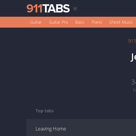
Guitar
Guitar Pro
Bass
Piano
Sheet Music
91
J
3
t
Top tabs
Leaving Home