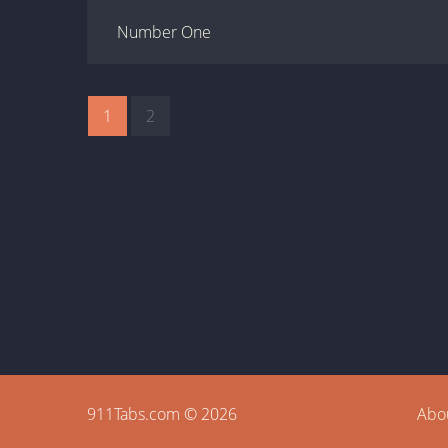
Number One
1
2
911Tabs.com © 2026
Abo