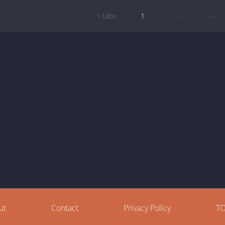
1 tabs:
1
—
—
ut
Contact
Privacy Policy
T