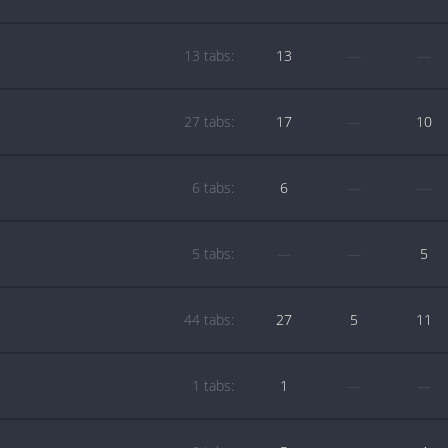
13 tabs:
13
—
—
27 tabs:
17
—
10
6 tabs:
6
—
—
5 tabs:
—
—
5
44 tabs:
27
5
11
1 tabs:
1
—
—