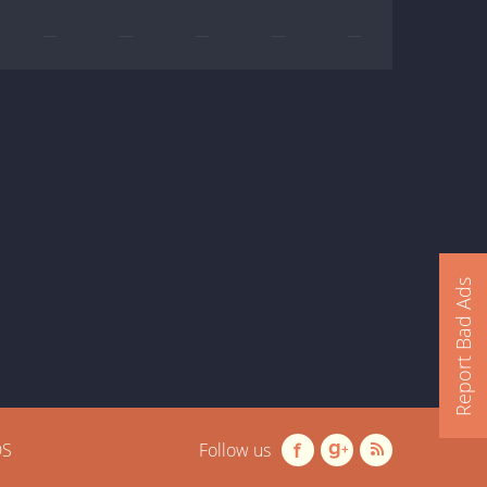
—
—
—
—
—
Report Bad Ads
OS
Follow us