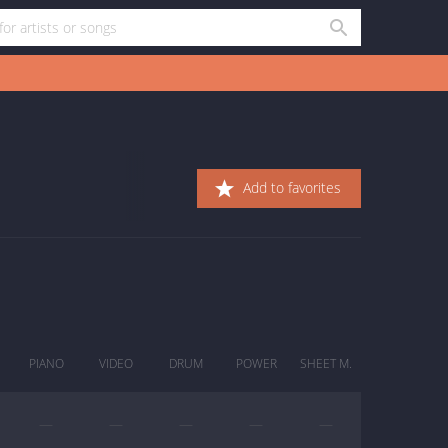
Add to favorites
PIANO
VIDEO
DRUM
POWER
SHEET M.
—
—
—
—
—