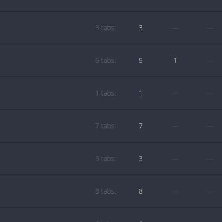
3 tabs:
3
—
—
6 tabs:
5
1
—
1 tabs:
1
—
—
7 tabs:
7
—
—
3 tabs:
3
—
—
8 tabs:
8
—
—