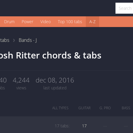
Drum
Power
Video
Top 100 tabs
A-Z
1
tabs
Bands - J
osh Ritter chords & tabs
40
4,244
dec 08, 2016
abs
views
last updated
ALL TYPES
GUITAR
G. PRO
BASS
17 tabs:
17
—
—