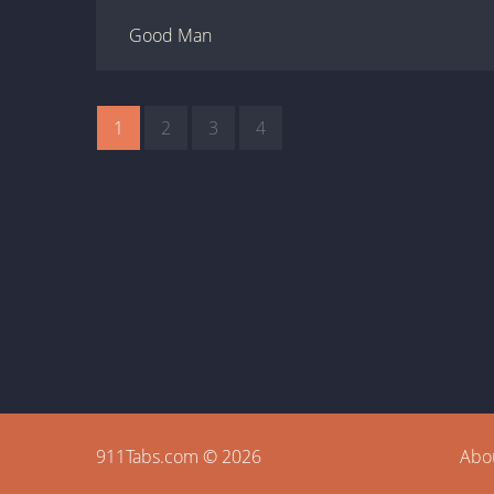
Good Man
1
2
3
4
911Tabs.com © 2026
Abo