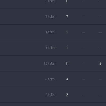
6 tabs:
6
—
—
8 tabs:
7
—
—
1 tabs:
1
—
—
1 tabs:
1
—
—
13 tabs:
11
—
2
4 tabs:
4
—
—
2 tabs:
2
—
—