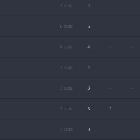
4 tabs:
4
—
—
6 tabs:
6
—
—
4 tabs:
4
—
—
4 tabs:
4
—
—
3 tabs:
3
—
—
7 tabs:
5
1
—
3 tabs:
3
—
—