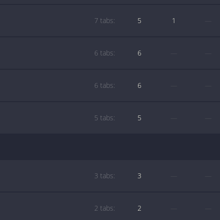
7 tabs:
5
1
—
6 tabs:
6
—
—
6 tabs:
6
—
—
5 tabs:
5
—
—
3 tabs:
3
—
—
2 tabs:
2
—
—