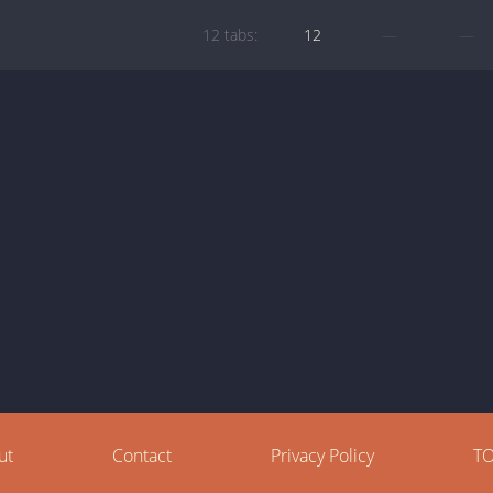
12 tabs:
12
—
—
ut
Contact
Privacy Policy
T