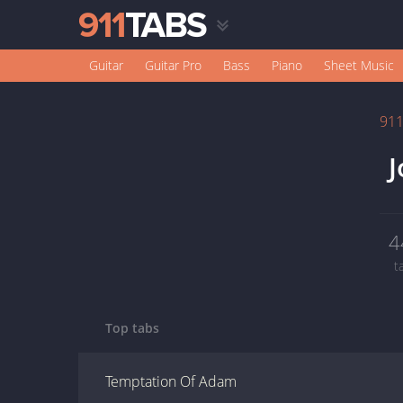
Guitar
Guitar Pro
Bass
Piano
Sheet Music
91
J
4
t
Top tabs
Temptation Of Adam