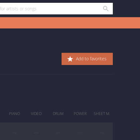
Add to favorites
PIANO
VIDEO
DRUM
POWER
SHEET M.
—
—
—
—
—