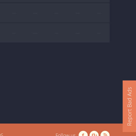
—
—
—
—
—
—
—
—
—
—
Report Bad Ads
OS
Follow us