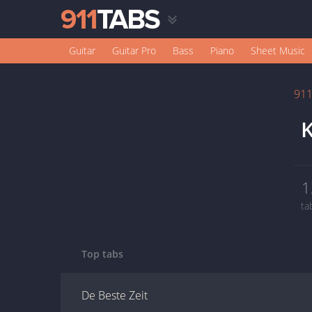
Guitar
Guitar Pro
Bass
Piano
Sheet Music
91
K
1
ta
Top tabs
De Beste Zeit