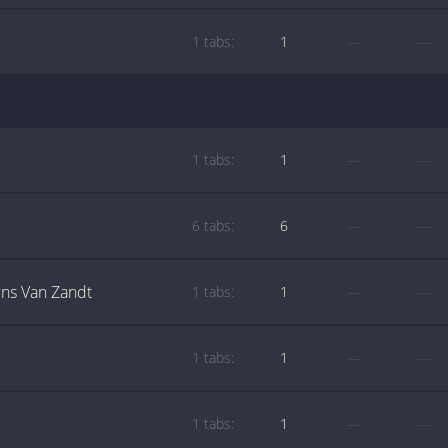
1 tabs:
1
—
—
1 tabs:
1
—
—
6 tabs:
6
—
—
ns Van Zandt
1 tabs:
1
—
—
1 tabs:
1
—
—
1 tabs:
1
—
—