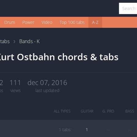
Drum
Power
Video
Top 100 tabs
A-Z
1
tabs
Bands - K
urt Ostbahn chords & tabs
2
111
dec 07, 2016
bs
views
last updated
ALL TYPES
GUITAR
G. PRO
BASS
1 tabs:
1
—
—