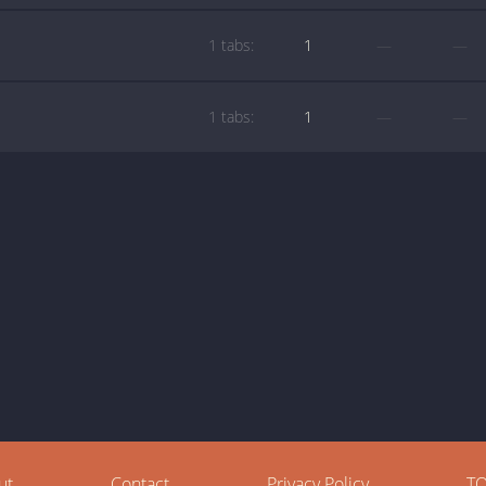
1 tabs:
1
—
—
1 tabs:
1
—
—
ut
Contact
Privacy Policy
T