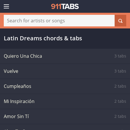
Latin Dreams chords & tabs
Quiero Una Chica
3 tabs
Vuelve
3 tabs
Cumpleaños
2 tabs
Mi Inspiración
2 tabs
Amor Sin Tí
2 tabs