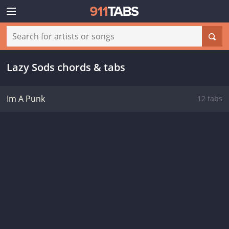
Lazy Sods chords & tabs
Im A Punk
12 tabs