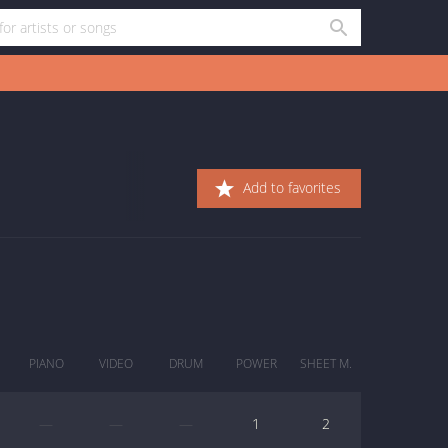
Add to favorites
PIANO
VIDEO
DRUM
POWER
SHEET M.
—
—
—
1
2