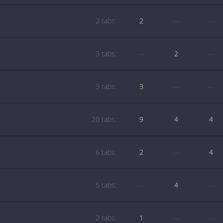
2 tabs:
2
—
—
3 tabs:
—
2
—
3 tabs:
3
—
—
20 tabs:
9
4
4
6 tabs:
2
—
4
5 tabs:
—
4
—
2 tabs:
1
—
—