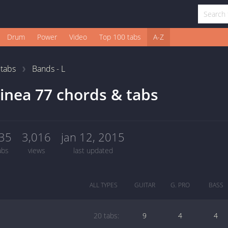
Drum
Power
Video
Top 100 tabs
A-Z
1
tabs
Bands - L
inea 77 chords & tabs
35
3,016
jan 12, 2015
abs
views
last updated
ALL TYPES
GUITAR
G. PRO
BASS
20 tabs:
9
4
4