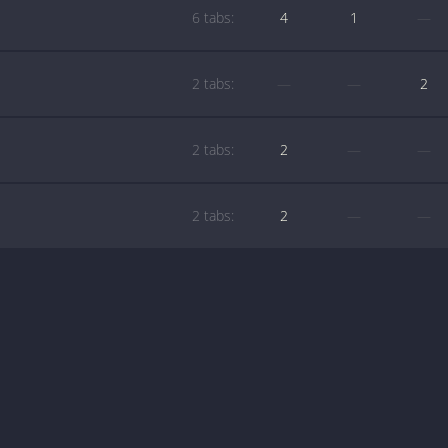
6 tabs:
4
1
—
2 tabs:
—
—
2
2 tabs:
2
—
—
2 tabs:
2
—
—