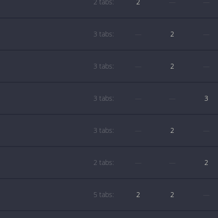
2 tabs:
2
—
—
3 tabs:
—
2
—
3 tabs:
—
2
—
3 tabs:
—
—
3
3 tabs:
—
2
—
2 tabs:
—
—
2
5 tabs:
2
2
—