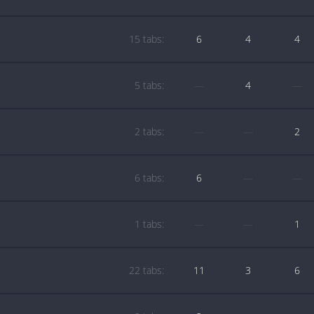
15 tabs:
6
4
4
5 tabs:
—
4
—
2 tabs:
—
—
2
6 tabs:
6
—
—
1 tabs:
—
—
1
22 tabs:
11
3
6