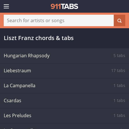
Liszt Franz chords & tabs
Hungarian Rhapsody
5 tabs
Liebestraum
17 tabs
La Campanella
1 tabs
Csardas
1 tabs
Les Preludes
1 tabs