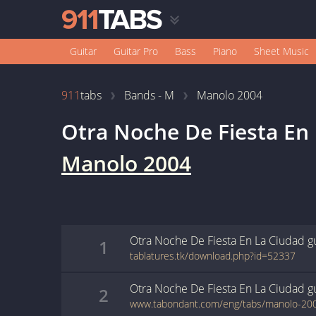
Guitar
Guitar Pro
Bass
Piano
Sheet Music
911
tabs
Bands - M
Manolo 2004
Otra Noche De Fiesta En
Manolo 2004
Otra Noche De Fiesta En La Ciudad
g
1
tablatures.tk/download.php?id=52337
Otra Noche De Fiesta En La Ciudad
g
2