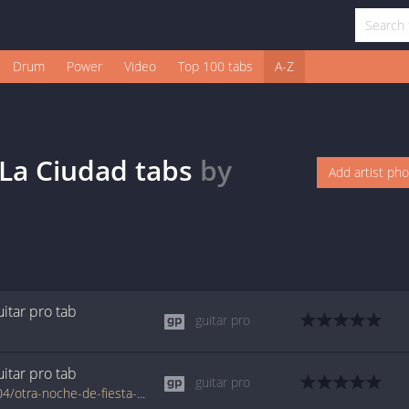
Drum
Power
Video
Top 100 tabs
A-Z
 La Ciudad
tabs
by
Add artist ph
uitar pro
tab
guitar pro
uitar pro
tab
guitar pro
www.tabondant.com/eng/tabs/manolo-2004/otra-noche-de-fiesta-en-la-ciudad#28417