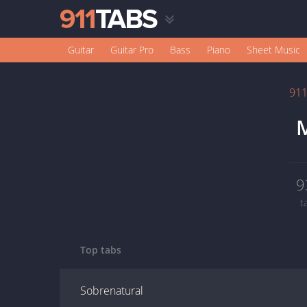
Guitar
Guitar Pro
Bass
Piano
Sheet Music
91
M
9
t
Top tabs
Sobrenatural