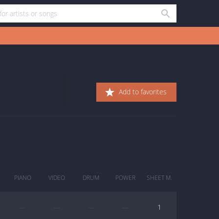
Add to favorites
PIANO
VIDEO
DRUM
POWER
SHEET M.
—
—
—
—
1