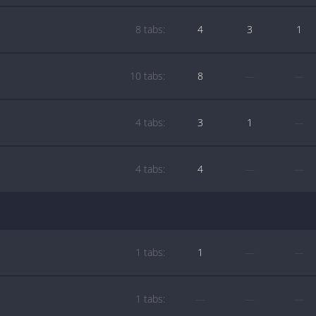
8 tabs:
4
3
1
10 tabs:
8
—
—
4 tabs:
3
1
—
4 tabs:
4
—
—
1 tabs:
1
—
—
1 tabs:
—
—
—