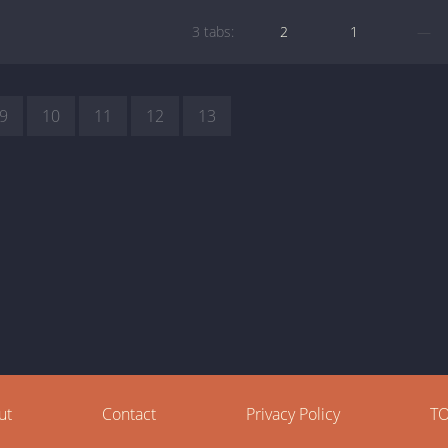
3 tabs:
2
1
—
9
10
11
12
13
ut
Contact
Privacy Policy
T