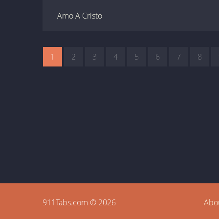
Amo A Cristo
1
2
3
4
5
6
7
8
911Tabs.com © 2026
Abo