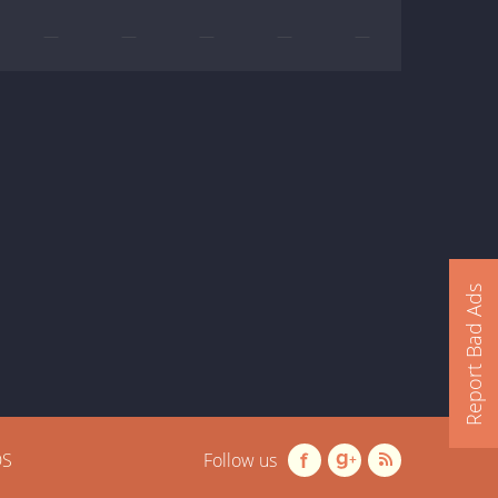
—
—
—
—
—
Report Bad Ads
OS
Follow us