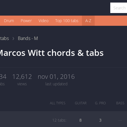
Drum
Power
Video
Top 100 tabs
A-Z
1
tabs
Bands - M
arcos Witt chords & tabs
34
12,612
nov 01, 2016
abs
views
last updated
ALL TYPES
GUITAR
G. PRO
BASS
12 tabs:
8
3
—