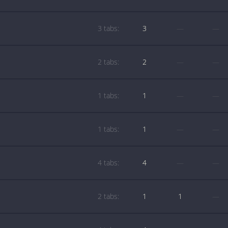
3 tabs:
3
—
—
2 tabs:
2
—
—
1 tabs:
1
—
—
1 tabs:
1
—
—
4 tabs:
4
—
—
2 tabs:
1
1
—