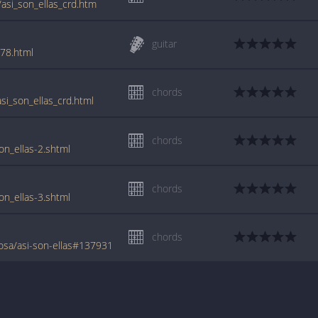
/asi_son_ellas_crd.htm
guitar
378.html
chords
si_son_ellas_crd.html
chords
on_ellas-2.shtml
chords
on_ellas-3.shtml
chords
osa/asi-son-ellas#137931