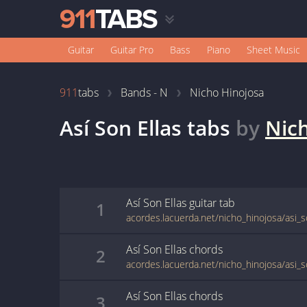
Guitar
Guitar Pro
Bass
Piano
Sheet Music
911
tabs
Bands - N
Nicho Hinojosa
Así Son Ellas
tabs
by
Nic
Así Son Ellas
guitar
tab
1
acordes.lacuerda.net/nicho_hinojosa/asi_s
Así Son Ellas
chords
2
acordes.lacuerda.net/nicho_hinojosa/asi_s
Así Son Ellas
chords
3