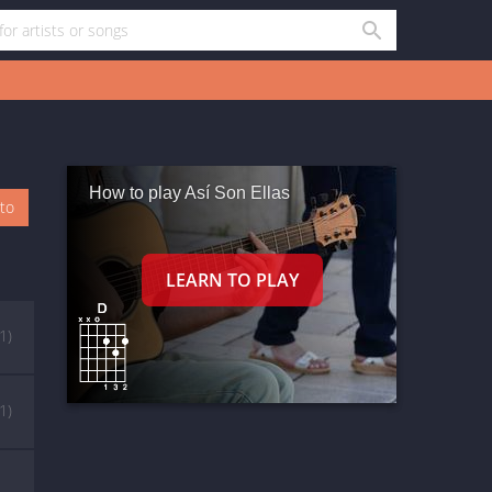
How to play Así Son Ellas
oto
(1)
(1)