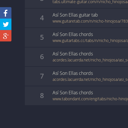
tabs.ultimate-guitar.com/n/nicho_hinojosa
Así Son Ellas
guitar
tab
4
www.guitaretab.com/n/nicho-hinojosa/78
Así Son Ellas
chords
5
www.guitartabs.cc/tabs/n/nicho_hinojosa/a
Así Son Ellas
chords
6
acordes.lacuerda.net/nicho_hinojosa/asi_s
Así Son Ellas
chords
7
acordes.lacuerda.net/nicho_hinojosa/asi_s
Así Son Ellas
chords
8
www.tabondant.com/eng/tabs/nicho-hinoj