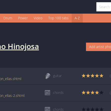
Drum
Power
Video
Top 100 tabs
A-Z
ho Hinojosa
Add artist ph
guitar
on_ellas.shtml
chords
on_ellas-2.shtml
chords