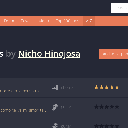
Drum
Power
Video
Top 100 tabs
A-Z
s
by
Nicho Hinojosa
Add artist ph
chords
o_te_va_mi_amor.shtml
guitar
tabs.ultimate-guitar.com/n/nicho_hinojosa/como_te_va_mi_amor_tab.htm
guitar