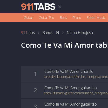
Guitar
Guitar Pro
Bass
Piano
Sheet Music
911
tabs
Bands - N
Nicho Hinojosa
Como Te Va Mi Amor
tab
Como Te Va Mi Amor
chords
1
acordes.lacuerda.net/nicho_hinojosa/com
Como Te Va Mi Amor
guitar
tab
2
Como Te Va Mi Amor
guitar
tab
3