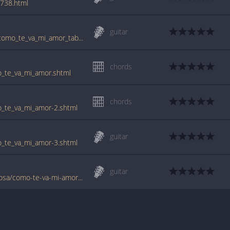
2738.html
guitar
www.guitartabs.cc/tabs/n/nicho_hinojosa/como_te_va_mi_amor_tab.html
chords
o_te_va_mi_amor.shtml
chords
o_te_va_mi_amor-2.shtml
guitar
o_te_va_mi_amor-3.shtml
guitar
www.tabondant.com/eng/tabs/nicho-hinojosa/como-te-va-mi-amor#241447