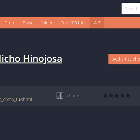
Drum
Power
Video
Top 100 tabs
A-Z
icho Hinojosa
Add artist ph
chords
as_como_tu.shtml