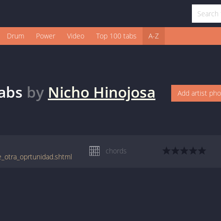
Drum
Power
Video
Top 100 tabs
A-Z
abs
by
Nicho Hinojosa
Add artist ph
chords
e_otra_oprtunidad.shtml