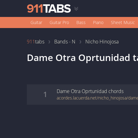
Guitar
Guitar Pro
Bass
Piano
Sheet Music
911
tabs
Bands - N
Nicho Hinojosa
Dame Otra Oprtunidad
t
Dame Otra Oprtunidad
chords
1
acordes.lacuerda.net/nicho_hinojosa/dam