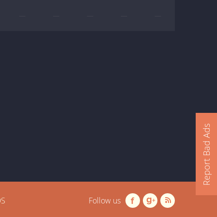
—
—
—
—
—
Report Bad Ads
OS
Follow us