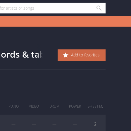
ords & tabs
Add to favorites
PIANO
VIDEO
DRUM
POWER
SHEET M.
—
—
—
—
2