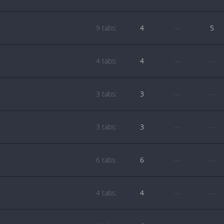
9 tabs:
4
—
5
4 tabs:
4
—
—
3 tabs:
3
—
—
3 tabs:
3
—
—
6 tabs:
6
—
—
4 tabs:
4
—
—