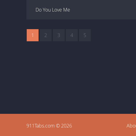
Do You Love Me
1
2
3
4
5
911Tabs.com © 2026
Abo