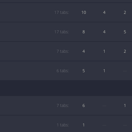
17 tabs:
10
4
2
17 tabs:
8
4
5
7 tabs:
4
1
2
6 tabs:
5
1
—
7 tabs:
6
—
1
1 tabs:
1
—
—