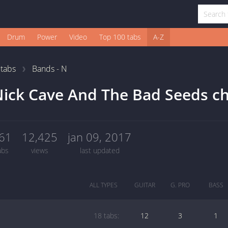
Drum
Power
Video
Top 100 tabs
A-Z
1
tabs
Bands - N
ick Cave And The Bad Seeds ch
61
12,425
jan 09, 2017
abs
views
last updated
ALL TYPES
GUITAR
G. PRO
BASS
18 tabs:
12
3
1