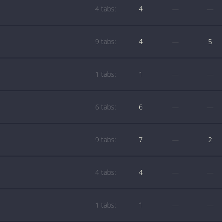
4 tabs:
4
—
—
9 tabs:
4
—
5
1 tabs:
1
—
—
6 tabs:
6
—
—
9 tabs:
7
—
2
4 tabs:
4
—
—
1 tabs:
1
—
—