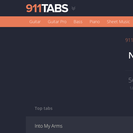
Guitar
Guitar Pro
Bass
Piano
Sheet Music
91
N
5
t
Top tabs
Into My Arms