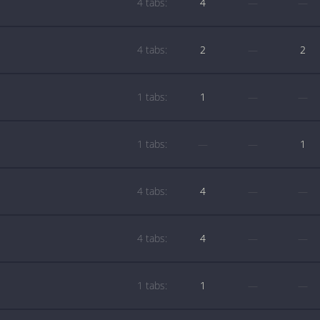
4 tabs:
4
—
—
4 tabs:
2
—
2
1 tabs:
1
—
—
1 tabs:
—
—
1
4 tabs:
4
—
—
4 tabs:
4
—
—
1 tabs:
1
—
—