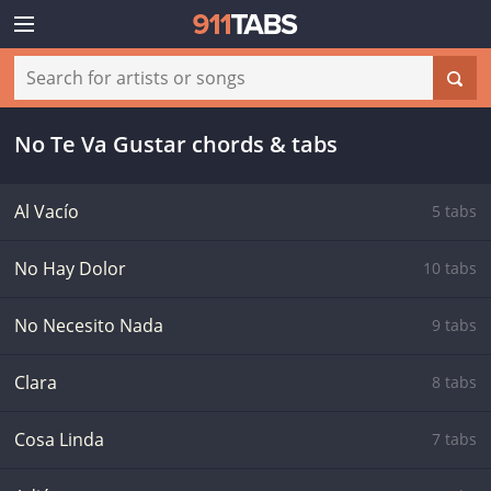
No Te Va Gustar chords & tabs
Al Vacío
5 tabs
No Hay Dolor
10 tabs
No Necesito Nada
9 tabs
Clara
8 tabs
Cosa Linda
7 tabs