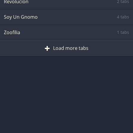
Revolucion
2 tabs
Soy Un Gnomo
4 tabs
Zoofilia
1 tabs
Load more tabs