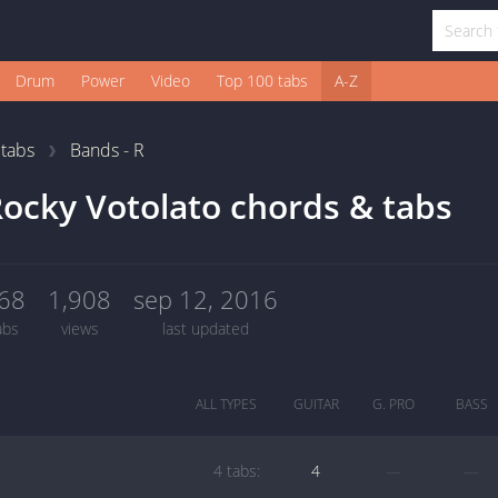
Drum
Power
Video
Top 100 tabs
A-Z
1
tabs
Bands - R
ocky Votolato chords & tabs
68
1,908
sep 12, 2016
abs
views
last updated
ALL TYPES
GUITAR
G. PRO
BASS
4 tabs:
4
—
—