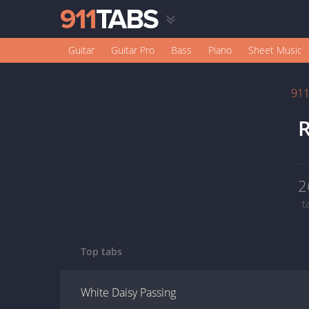
Guitar
Guitar Pro
Bass
Piano
Sheet Music
91
R
2
t
Top tabs
White Daisy Passing