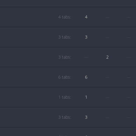
4 tabs:
4
—
—
3 tabs:
3
—
—
3 tabs:
—
2
—
6 tabs:
6
—
—
1 tabs:
1
—
—
3 tabs:
3
—
—