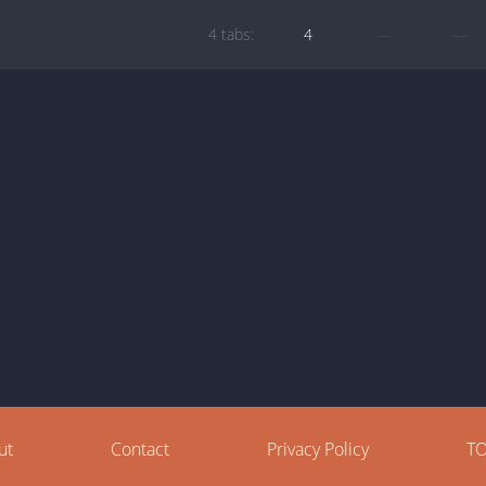
4 tabs:
4
—
—
ut
Contact
Privacy Policy
T