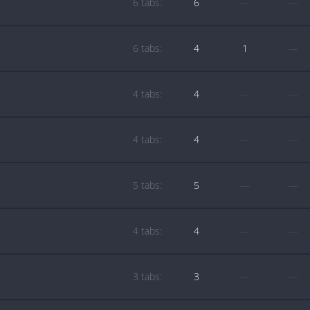
6 tabs:
6
—
—
6 tabs:
4
1
—
4 tabs:
4
—
—
4 tabs:
4
—
—
5 tabs:
5
—
—
4 tabs:
4
—
—
3 tabs:
3
—
—