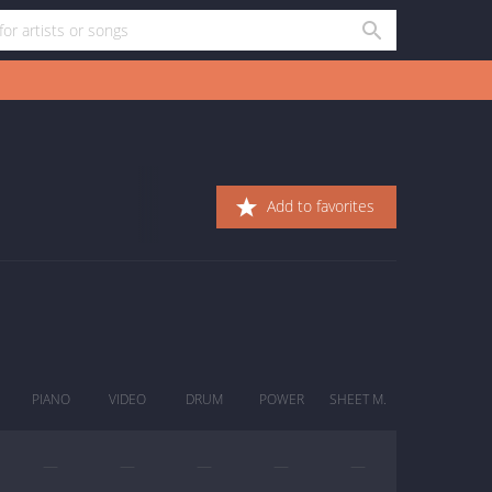
Add to favorites
PIANO
VIDEO
DRUM
POWER
SHEET M.
—
—
—
—
—