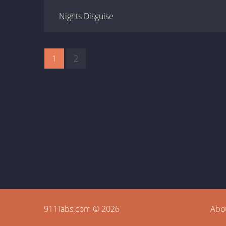
Nights Disguise
1
2
911Tabs.com © 2026
Abo