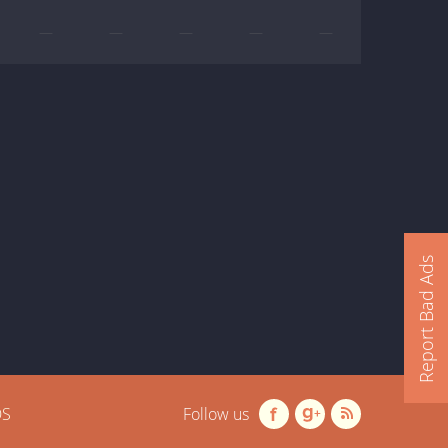
—
—
—
—
—
Report Bad Ads
OS
Follow us