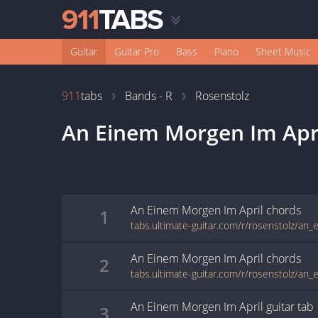
Guitar
Guitar Pro
Bass
Piano
Sheet Music
911
tabs
Bands - R
Rosenstolz
An Einem Morgen Im Apr
An Einem Morgen Im April
chords
1
An Einem Morgen Im April
chords
2
An Einem Morgen Im April
guitar
tab
3