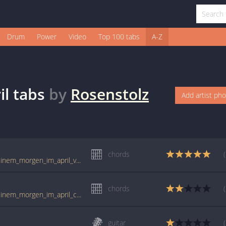
Drum
Power
Video
Top 100 tabs
A-Z
il
tabs
by
Rosenstolz
Add artist ph
chords
tabs.ultimate-guitar.com/r/rosenstolz/an_einem_morgen_im_april_ver2_crd.htm
chords
tabs.ultimate-guitar.com/r/rosenstolz/an_einem_morgen_im_april_crd.htm
guitar