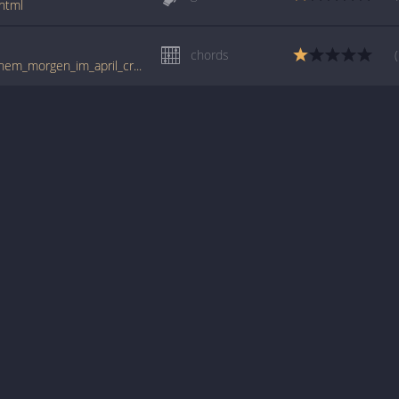
html
chords
www.guitartabs.cc/tabs/r/rosenstolz/an_einem_morgen_im_april_crd.html