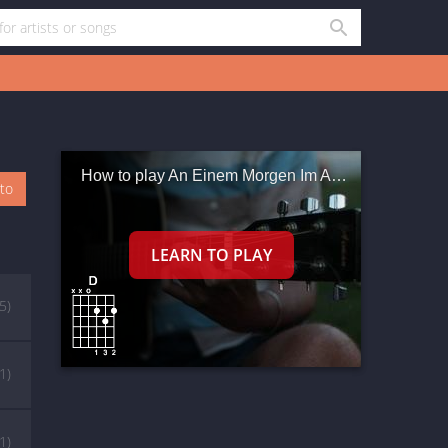
How to play An Einem Morgen Im April
oto
(5)
(1)
(1)