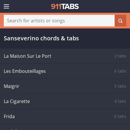
Sanseverino chords & tabs
La Maison Sur Le Port
2 tabs
Les Embouteillages
6 tabs
Maigrir
5 tabs
La Cigarette
4 tabs
Frida
6 tabs