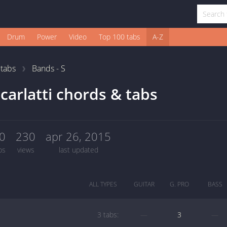
Drum
Power
Video
Top 100 tabs
A-Z
1
tabs
Bands - S
carlatti chords & tabs
0
230
apr 26, 2015
bs
views
last updated
ALL TYPES
GUITAR
G. PRO
BASS
3 tabs:
—
3
—