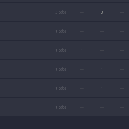
3 tabs:
—
3
—
1 tabs:
—
—
—
1 tabs:
1
—
—
1 tabs:
—
1
—
1 tabs:
—
1
—
1 tabs:
—
—
—