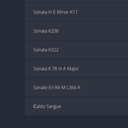
Sonata In E Minor K11
Sonata K208
Sonata K322
Sonata K 78 In A Major
Sonate En Ré M L366 K
Сaldo Sangue