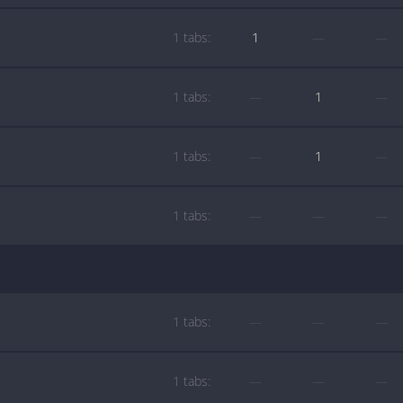
1 tabs:
1
—
—
1 tabs:
—
1
—
1 tabs:
—
1
—
1 tabs:
—
—
—
1 tabs:
—
—
—
1 tabs:
—
—
—