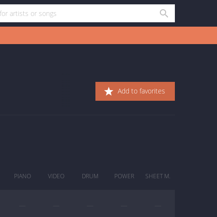
Add to favorites
PIANO
VIDEO
DRUM
POWER
SHEET M.
—
—
—
—
—