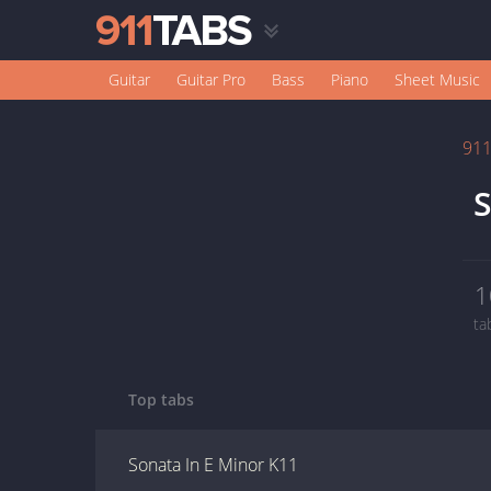
Guitar
Guitar Pro
Bass
Piano
Sheet Music
91
S
1
ta
Top tabs
Sonata In E Minor K11