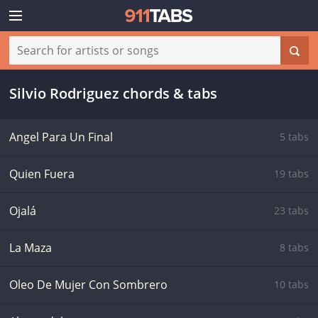
Silvio Rodriguez chords & tabs
Angel Para Un Final
5 tabs
Quien Fuera
19 tabs
Ojalá
23 tabs
La Maza
8 tabs
Oleo De Mujer Con Sombrero
10 tabs