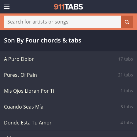
Son By Four chords & tabs
A Puro Dolor
17 tabs
Purest Of Pain
21 tabs
Mis Ojos Lloran Por Ti
1 tabs
Cuando Seas Mía
3 tabs
Donde Esta Tu Amor
4 tabs