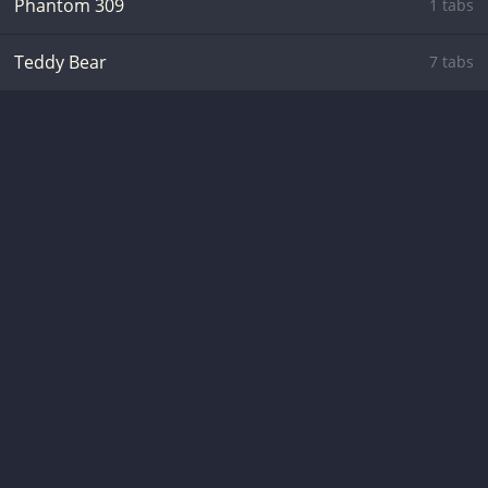
Phantom 309
1 tabs
Teddy Bear
7 tabs