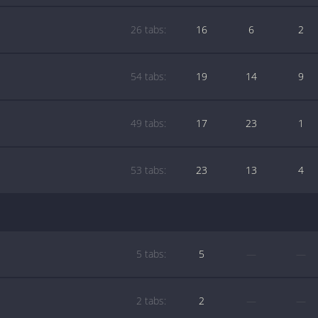
26 tabs:
16
6
2
54 tabs:
19
14
9
49 tabs:
17
23
1
53 tabs:
23
13
4
5 tabs:
5
—
—
2 tabs:
2
—
—