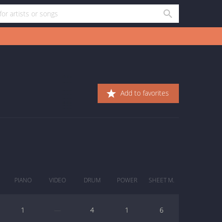
Add to favorites
PIANO
VIDEO
DRUM
POWER
SHEET M.
1
—
4
1
6