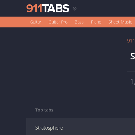
Guitar
Guitar Pro
Bass
Piano
Sheet Music
91
S
1
Top tabs
Stratosphere