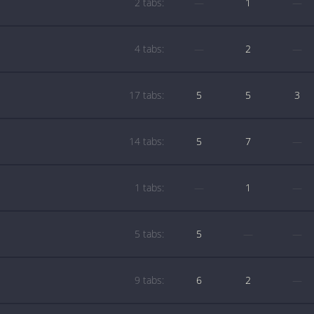
2 tabs:
—
1
—
4 tabs:
—
2
—
17 tabs:
5
5
3
14 tabs:
5
7
—
1 tabs:
—
1
—
5 tabs:
5
—
—
9 tabs:
6
2
—