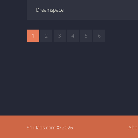
Dreamspace
1
2
3
4
5
6
911Tabs.com © 2026
Abo