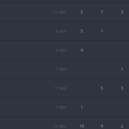
21 tabs:
5
7
3
8 tabs:
5
1
—
4 tabs:
4
—
—
1 tabs:
—
—
1
11 tabs:
—
5
3
1 tabs:
1
—
—
25 tabs:
10
9
2