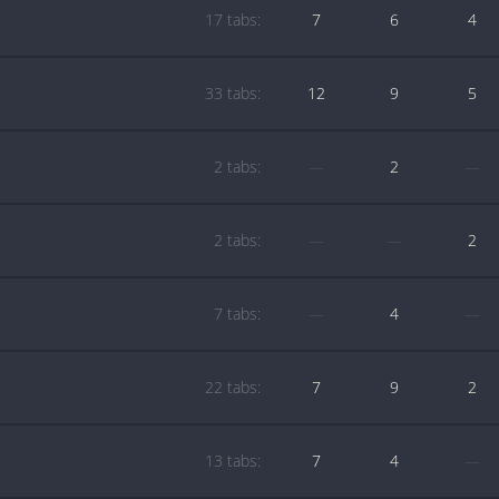
17 tabs:
7
6
4
33 tabs:
12
9
5
2 tabs:
—
2
—
2 tabs:
—
—
2
7 tabs:
—
4
—
22 tabs:
7
9
2
13 tabs:
7
4
—