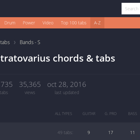
Drum
Power
Video
Top 100 tabs
A-Z
1
tabs
Bands - S
tratovarius chords & tabs
,735
35,365
oct 28, 2016
tabs
views
last updated
ALL TYPES
GUITAR
G. PRO
BASS
49 tabs:
9
17
11