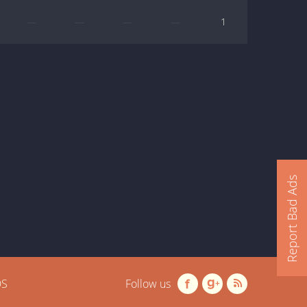
—
—
—
—
1
Report Bad Ads
OS
Follow us