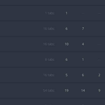
1 tabs:
1
—
—
16 tabs:
6
7
—
16 tabs:
10
4
—
8 tabs:
6
1
—
16 tabs:
5
6
2
54 tabs:
19
14
9