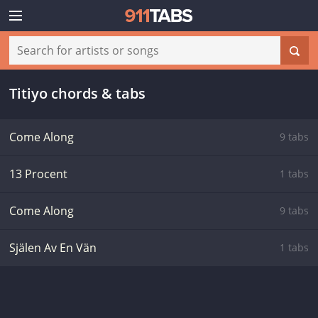
Titiyo chords & tabs
Come Along
9 tabs
13 Procent
1 tabs
Come Along
9 tabs
Själen Av En Vän
1 tabs