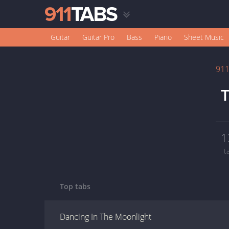
Guitar
Guitar Pro
Bass
Piano
Sheet Music
91
T
1
t
Top tabs
Dancing In The Moonlight