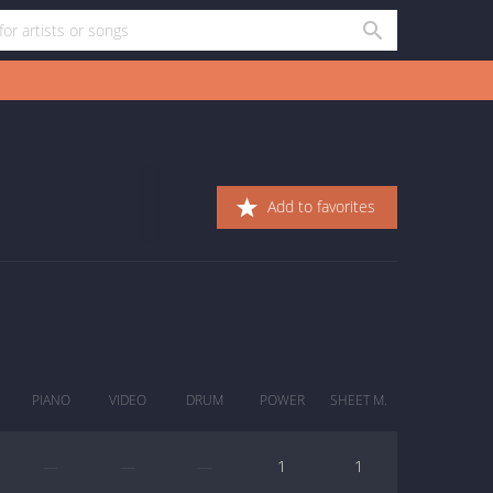
Add to favorites
PIANO
VIDEO
DRUM
POWER
SHEET M.
—
—
—
1
1