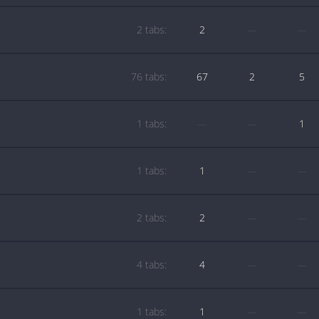
2 tabs:
2
—
—
76 tabs:
67
2
5
1 tabs:
—
—
1
1 tabs:
1
—
—
2 tabs:
2
—
—
4 tabs:
4
—
—
1 tabs:
1
—
—