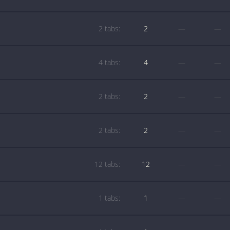
2 tabs:
2
—
—
4 tabs:
4
—
—
2 tabs:
2
—
—
2 tabs:
2
—
—
12 tabs:
12
—
—
1 tabs:
1
—
—