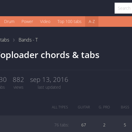
Drum
Power
Video
Top 100 tabs
A-Z
1
tabs
Bands - T
oploader chords & tabs
30
882
sep 13, 2016
abs
views
last updated
ALL TYPES
GUITAR
G. PRO
BASS
76 tabs:
67
2
5