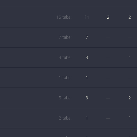
15 tabs:
11
2
2
7 tabs:
7
—
—
4 tabs:
3
—
1
1 tabs:
1
—
—
5 tabs:
3
—
2
2 tabs:
1
—
1