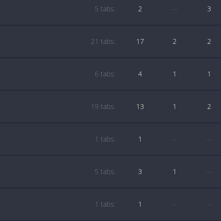
5 tabs:
2
—
3
21 tabs:
17
2
2
6 tabs:
4
1
1
19 tabs:
13
1
2
1 tabs:
1
—
—
5 tabs:
3
1
—
1 tabs:
1
—
—