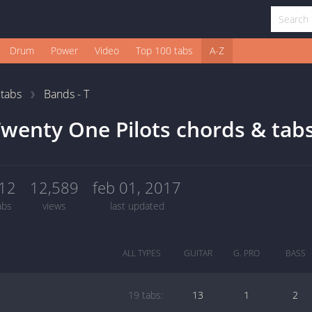
Drum
Power
Video
Top 100 tabs
A-Z
1
tabs
Bands - T
wenty One Pilots chords & tab
12
12,589
feb 01, 2017
abs
views
last updated
ALL TYPES
GUITAR
G. PRO
BASS
19 tabs:
13
1
2