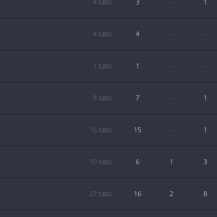
4 tabs:
3
—
1
4 tabs:
4
—
—
1 tabs:
1
—
—
8 tabs:
7
—
1
16 tabs:
15
—
1
10 tabs:
6
1
3
27 tabs:
16
2
8