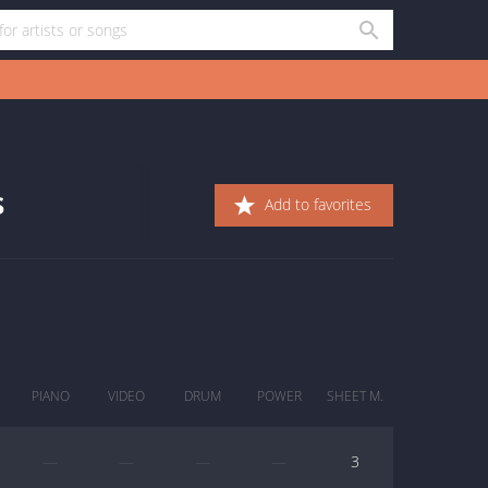
s
Add to favorites
PIANO
VIDEO
DRUM
POWER
SHEET M.
—
—
—
—
3