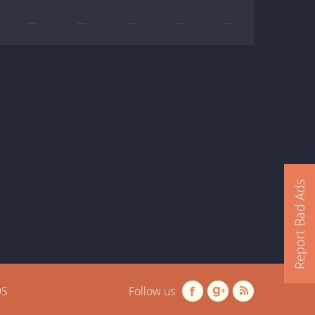
—
—
—
—
—
Report Bad Ads
OS
Follow us