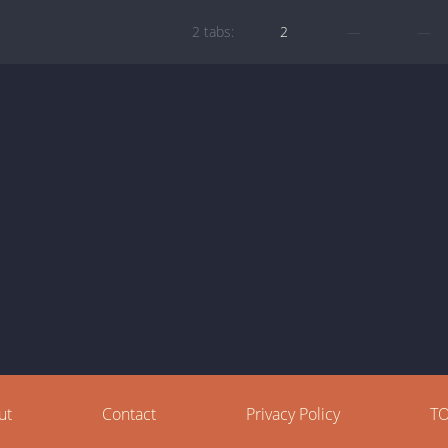
2 tabs:
2
—
—
ut
Contact
Privacy Policy
T