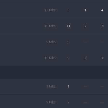
13 tabs:
5
1
4
15 tabs:
11
2
2
9 tabs:
9
—
—
15 tabs:
9
2
1
1 tabs:
1
—
—
9 tabs:
9
—
—