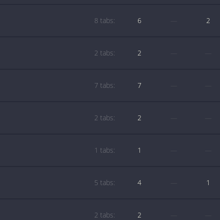
8 tabs:
6
—
2
2 tabs:
2
—
—
7 tabs:
7
—
—
2 tabs:
2
—
—
1 tabs:
1
—
—
5 tabs:
4
—
1
2 tabs:
2
—
—