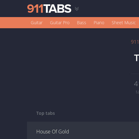
Guitar
Guitar Pro
Bass
Piano
Sheet Music
91
T
4
t
Top tabs
House Of Gold