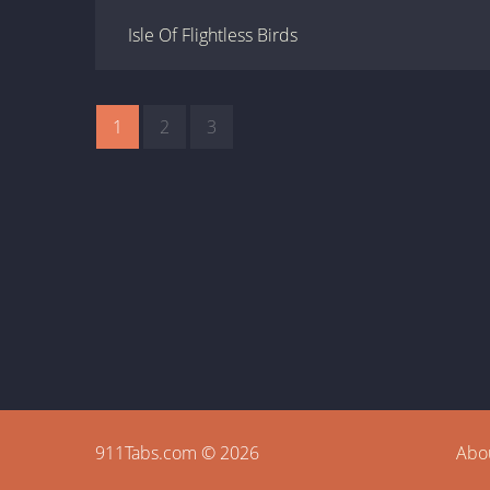
Isle Of Flightless Birds
1
2
3
911Tabs.com © 2026
Abo