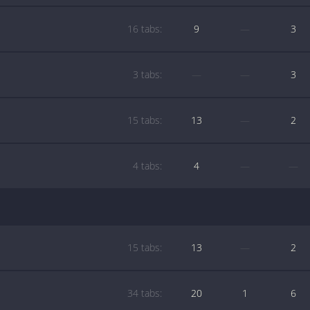
16 tabs:
9
—
3
3 tabs:
—
—
3
15 tabs:
13
—
2
4 tabs:
4
—
—
15 tabs:
13
—
2
34 tabs:
20
1
6