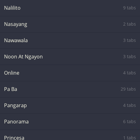
Nalilito
9 tabs
Nasayang
2 tabs
Nawawala
3 tabs
Noon At Ngayon
3 tabs
Online
4 tabs
Pa Ba
29 tabs
Pangarap
4 tabs
Panorama
6 tabs
Princesa
1 tabs