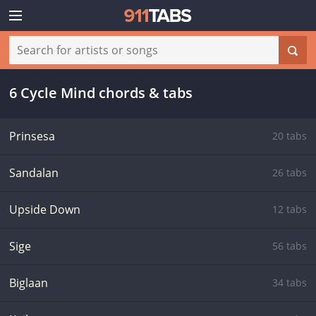
6 Cycle Mind chords & tabs
Prinsesa
20 tabs
Sandalan
26 tabs
Upside Down
12 tabs
Sige
56 tabs
Biglaan
34 tabs