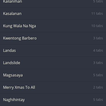
Kailanman
5 tabs
Kasalanan
11 tabs
Kung Wala Na Nga
10 tabs
Kwentong Barbero
3 tabs
Landas
4 tabs
Landslide
3 tabs
Magsasaya
5 tabs
Merry Xmas To All
2 tabs
Naghihintay
5 tabs