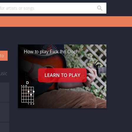
How to play Fick Ihn Doch
oto
usic