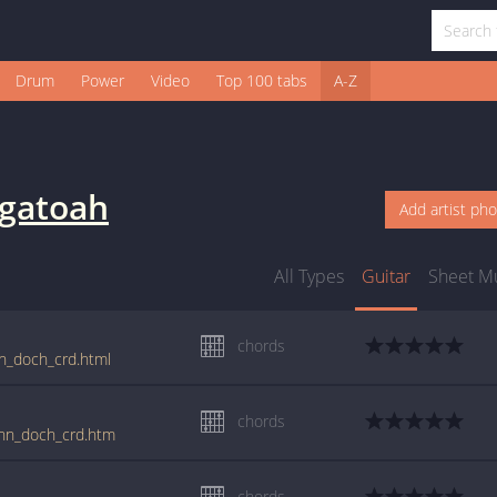
Drum
Power
Video
Top 100 tabs
A-Z
igatoah
Add artist ph
All Types
Guitar
Sheet M
chords
ihn_doch_crd.html
chords
_ihn_doch_crd.htm
chords