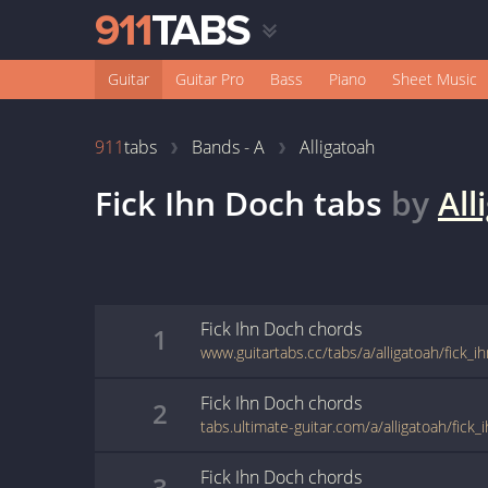
Guitar
Guitar Pro
Bass
Piano
Sheet Music
911
tabs
Bands - A
Alligatoah
Fick Ihn Doch
tabs
by
All
Fick Ihn Doch
chords
1
www.guitartabs.cc/tabs/a/alligatoah/fick_
Fick Ihn Doch
chords
2
tabs.ultimate-guitar.com/a/alligatoah/fick
Fick Ihn Doch
chords
3