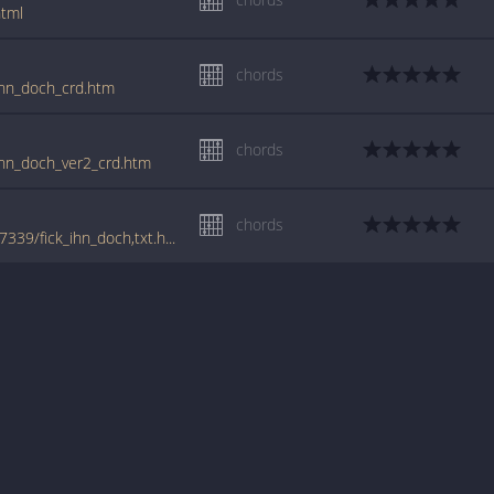
html
chords
_ihn_doch_crd.htm
chords
_ihn_doch_ver2_crd.htm
chords
www.tabondant.com/artistes/alligatoah/347339/fick_ihn_doch,txt.html