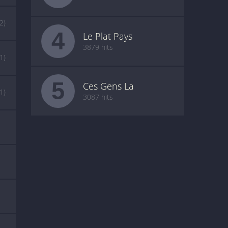
(2)
4
Le Plat Pays
3879 hits
(1)
5
Ces Gens La
(1)
3087 hits