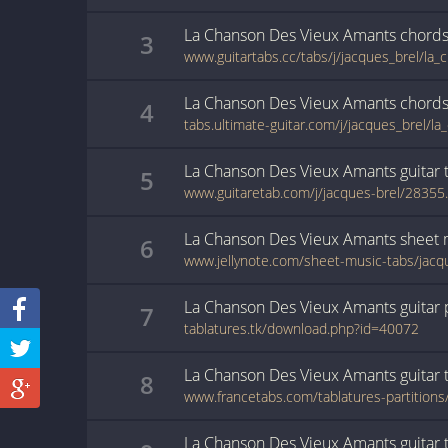
La Chanson Des Vieux Amants
chord
3
La Chanson Des Vieux Amants
chord
4
La Chanson Des Vieux Amants
guitar
5
www.guitaretab.com/j/jacques-brel/28355
La Chanson Des Vieux Amants
sheet 
6
La Chanson Des Vieux Amants
guitar
7
tablatures.tk/download.php?id=40072
La Chanson Des Vieux Amants
guitar
8
La Chanson Des Vieux Amants
guitar