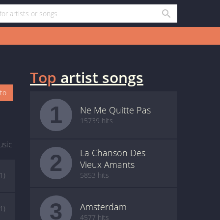
Top
artist songs
oto
1
Ne Me Quitte Pas
15739 hits
usic
La Chanson Des
2
Vieux Amants
(1)
5853 hits
3
Amsterdam
(1)
4577 hits