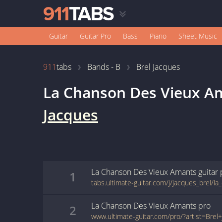
Guitar
Guitar Pro
Bass
Piano
Sheet Music
911
tabs
Bands - B
Brel Jacques
La Chanson Des Vieux A
Jacques
La Chanson Des Vieux Amants
guitar
1
La Chanson Des Vieux Amants
pro
2