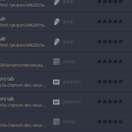
guitar
www.francetabs.com/tablatures-partitions/brel,+jacques/la%20chanson%20des%20vieux%20amants%202-tab-guitare8181.html
tab
guitar
www.francetabs.com/tablatures-partitions/brel,+jacques/la%20chanson%20des%20vieux%20amants%203-tab-guitare11684.html
tab
guitar
www.francetabs.com/tablatures-partitions/brel,+jacques/la%20chanson%20des%20vieux%20amants%204-tab-guitare11922.html
s
chords
www.azchords.com/b/breljacques-tabs-4928/lachansondesvieuxamants-tabs-130343.html
 pro
tab
guitar pro
www.tabondant.com/eng/tabs/brel-jacques/la-chanson-des-vieux-amants#7248
 pro
tab
guitar pro
www.tabondant.com/eng/tabs/jacques-brel/la-chanson-des-vieux-amants#56620
s
chords
www.tabondant.com/eng/tabs/jacques-brel/la-chanson-des-vieux-amants#109531