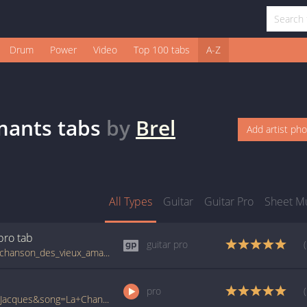
Drum
Power
Video
Top 100 tabs
A-Z
mants
tabs
by
Brel
Add artist ph
All Types
Guitar
Guitar Pro
Sheet M
 pro
tab
guitar pro
tabs.ultimate-guitar.com/j/jacques_brel/la_chanson_des_vieux_amants_guitar_pro.htm
pro
www.ultimate-guitar.com/pro/?artist=Brel+Jacques&song=La+Chanson+Des+Vieux+Amants&utm_source=911tabs&utm_medium=Song&utm_campaign=List