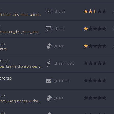
s
chords
www.guitartabs.cc/tabs/j/jacques_brel/la_chanson_des_vieux_amants_crd.html
s
chords
tabs.ultimate-guitar.com/j/jacques_brel/la_chanson_des_vieux_amants_crd.htm
tab
guitar
.html
music
sheet music
www.jellynote.com/sheet-music-tabs/jacques-brel/la-chanson-des-vieux-amants/504a0be3d2235a3ff94a7f75
 pro
tab
guitar pro
tab
guitar
www.francetabs.com/tablatures-partitions/brel,+jacques/la%20chanson%20des%20vieux%20amants-tab-guitare8180.html
tab