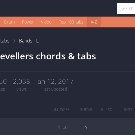
Drum
Power
Video
Top 100 tabs
A-Z
1
tabs
Bands - L
evellers chords & tabs
50
2,038
jan 12, 2017
abs
views
last updated
ALL TYPES
GUITAR
G. PRO
BASS
9 tabs:
9
—
—