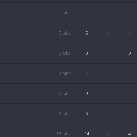
1 tabs:
1
—
—
5 tabs:
5
—
—
6 tabs:
3
—
3
4 tabs:
4
—
—
9 tabs:
9
—
—
6 tabs:
6
—
—
18 tabs:
14
—
4