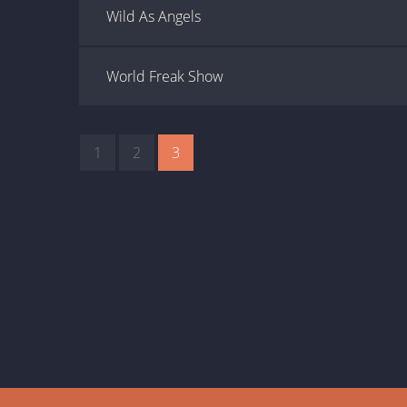
Wild As Angels
World Freak Show
1
2
3