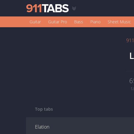
Guitar
Guitar Pro
Bass
Piano
Sheet Music
91
L
6
t
Top tabs
Elation