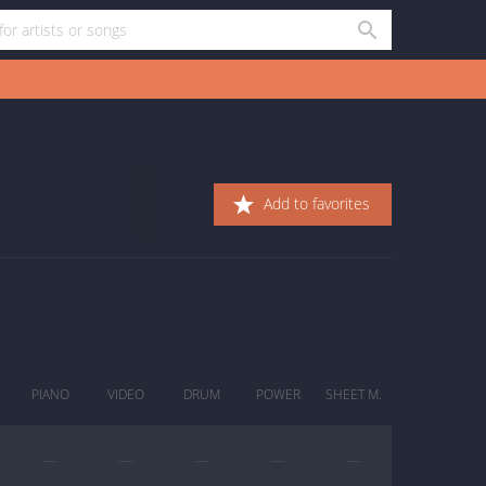
Add to favorites
PIANO
VIDEO
DRUM
POWER
SHEET M.
—
—
—
—
—