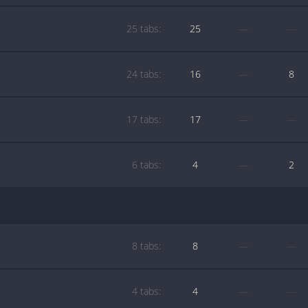
25 tabs:
25
—
—
24 tabs:
16
—
8
17 tabs:
17
—
—
6 tabs:
4
—
2
8 tabs:
8
—
—
4 tabs:
4
—
—