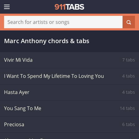
Marc Anthony chords & tabs
Vivir Mi Vida
7 tabs
I Want To Spend My Lifetime To Loving You
4 tabs
Hasta Ayer
4 tabs
You Sang To Me
14 tabs
Preciosa
6 tabs