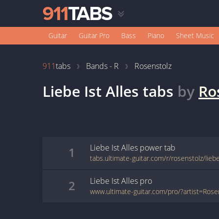
Guitar
Guitar Pro
Bass
Piano
Sheet Music
911
tabs
Bands - R
Rosenstolz
Liebe Ist Alles
tabs
by
Ro
Liebe Ist Alles
power
tab
1
tabs.ultimate-guitar.com/r/rosenstolz/lieb
Liebe Ist Alles
pro
2