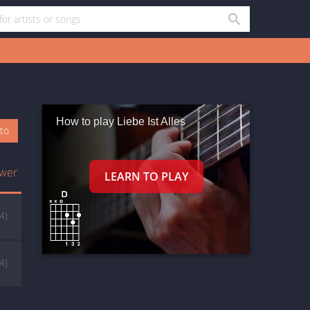
How to play Liebe Ist Alles
oto
wer
(4)
(4)