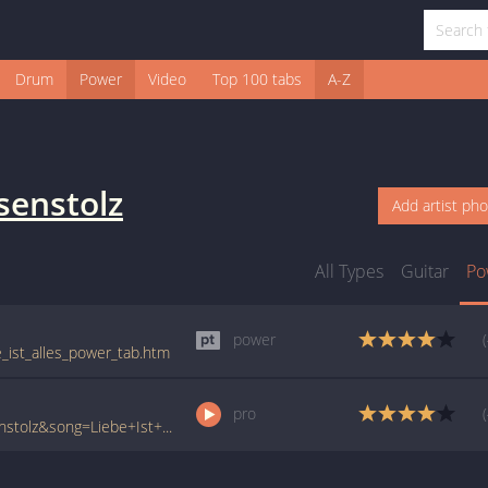
Drum
Power
Video
Top 100 tabs
A-Z
senstolz
Add artist ph
All Types
Guitar
Po
power
e_ist_alles_power_tab.htm
pro
www.ultimate-guitar.com/pro/?artist=Rosenstolz&song=Liebe+Ist+Alles&utm_source=911tabs&utm_medium=Song&utm_campaign=List